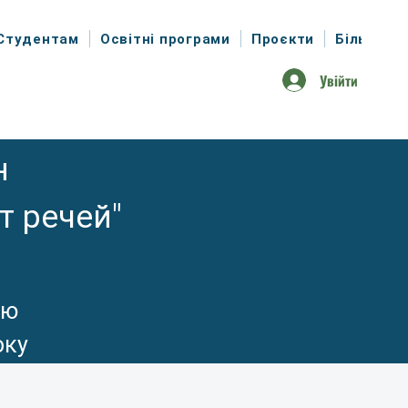
Студентам
Освітні програми
Проєкти
Більше
Увійти
н
т речей"
ою
оку