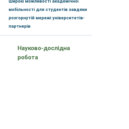
Широкі можливості академічної
мобільності для студентів завдяки
розгорнутій мережі університетів-
партнерів
Науково-дослідна
робота
На кафедрі функціонують два
наукові гуртки під керівництвом
досвідчених викладачів, в яких
можуть брати участь студенти
кафедри. Регулярно
організовуються науково-практичні
конференції та семінари.