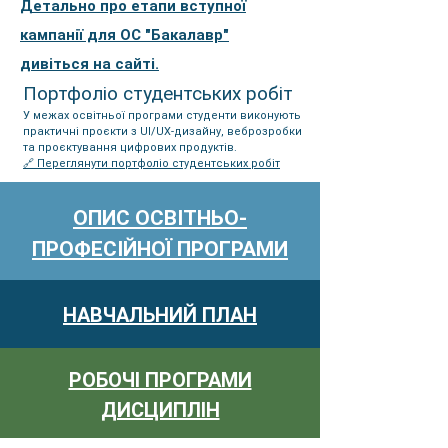
Детально про етапи вступної
кампанії для ОС "Бакалавр"
дивіться на
сайті.
Портфоліо студентських робіт
У межах освітньої програми студенти виконують
практичні проєкти з UI/UX-дизайну, веброзробки
та проєктування цифрових продуктів.
🔗 Переглянути портфоліо студентських робіт
ОПИС ОСВІТНЬО-
ПРОФЕСІЙНОЇ ПРОГРАМИ
НАВЧАЛЬНИЙ ПЛАН
РОБОЧІ ПРОГРАМИ
ДИСЦИПЛІН