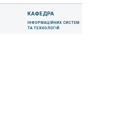
КАФЕДРА
ІНФОРМАЦІЙНИХ СИСТЕМ
ТА ТЕХНОЛОГІЙ
Факультет інформаційних
технологій
Київський національний
університет імені Тараса Шевченка
Тримаємо зв'язок
Ім'я