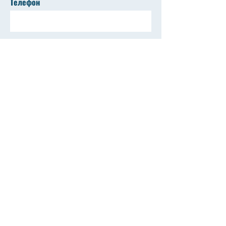
Телефон
Відправити
© 2024 by Department of Information
Systems and Technology (TSNUK)
Кафедра інформаційних систем та
технологій
ist@fit.knu.ua