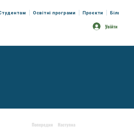
Студентам
Освітні програми
Проєкти
Більше
Увійти
Попередня
Наступна