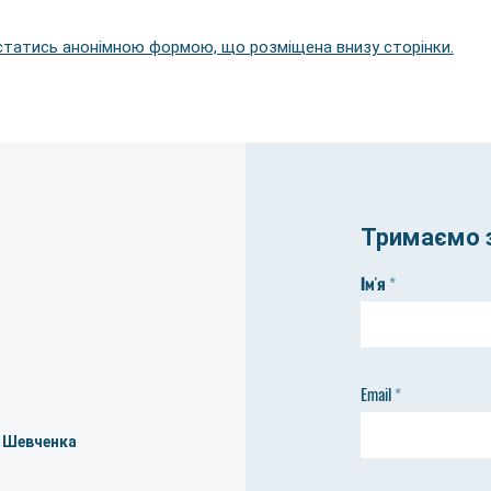
статись анонімною формою, що розміщена внизу сторінки.
Тримаємо з
Ім'я
Email
а Шевченка