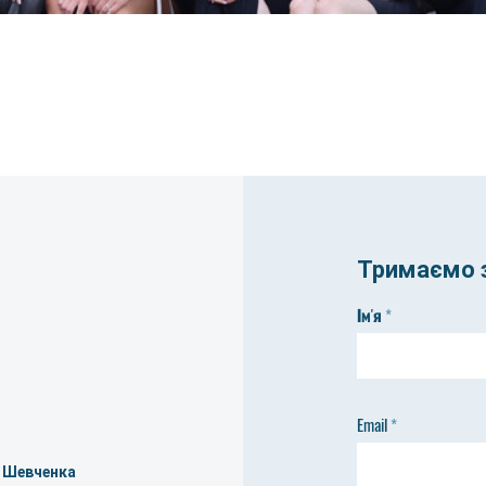
Тримаємо з
Ім'я
Email
а Шевченка