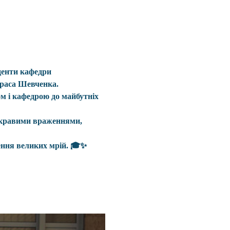
денти кафедри 
араса Шевченка.
м і кафедрою до майбутніх 
скравими враженнями, 
нення великих мрій. 🎓✨