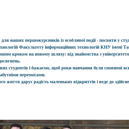
для наших першокурсників із особливої події - посвяти у сту
ехнологій Факультету інформаційних технологій КНУ імені Т
ршим кроком на новому шляху: від знайомства з університето
досягнень.
их студентів і бажаємо, щоб роки навчання були сповнені я
абутніми перемогами.
го життя дарує радість маленьких відкриттів і веде до здійс