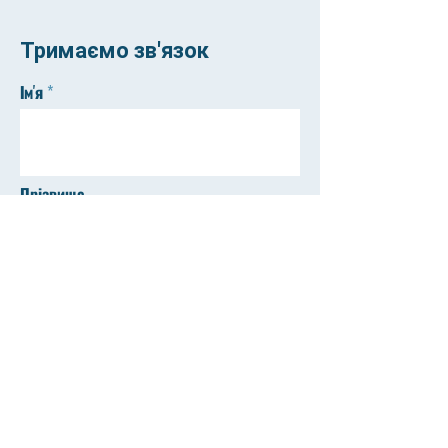
Тримаємо зв'язок
Ім'я
Прізвище
Email
Телефон
Відправити