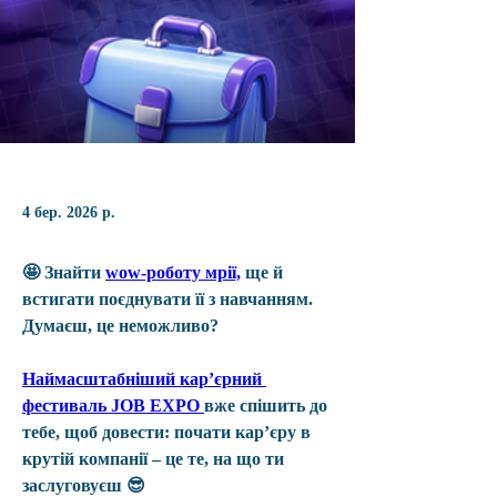
4 бер. 2026 р.
🤩 Знайти 
wow-роботу мрії,
 ще й 
встигати поєднувати її з навчанням. 
Думаєш, це неможливо? 
Наймасштабніший карʼєрний 
фестиваль JOB EXPO
вже спішить до 
тебе, щоб довести: почати карʼєру в 
крутій компанії – це те, на що ти 
заслуговуєш 😎