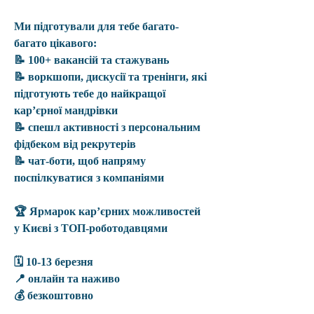
Ми підготували для тебе багато-
багато цікавого: 
📝 100+ вакансій та стажувань
📝 воркшопи, дискусії та тренінги, які 
підготують тебе до найкращої 
карʼєрної мандрівки 
📝 спешл активності з персональним 
фідбеком від рекрутерів 
📝 чат-боти, щоб напряму 
поспілкуватися з компаніями 
🏆
 Ярмарок карʼєрних можливостей 
у Києві з ТОП-роботодавцями 
🗓️ 10-13 березня 
📍 онлайн та наживо 
💰 безкоштовно 