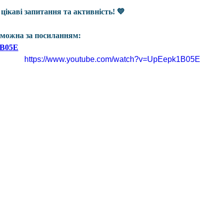
цікаві запитання та активність! 💙
ї можна за посиланням:
1B05E
https://www.youtube.com/watch?v=UpEepk1B05E