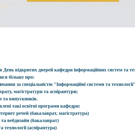
ся День відкритих дверей кафедри інформаційних систем та тех
ися більше про:
авчання за спеціальністю "Інформаційні системи та технології
врату, магістратури та аспірантури;
в та випускників.
влені такі освітні програми кафедри:
нтернет речей
 (бакалаврат, магістратура)
 та вебдизайн
 (бакалаврат)
а технології
 (аспірантура)