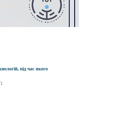
нологій, під час якого 
";