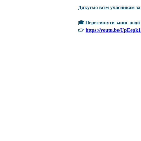
Дякуємо всім учасникам за 
🎓 Переглянути запис поді
👉 
https://youtu.be/UpEepk