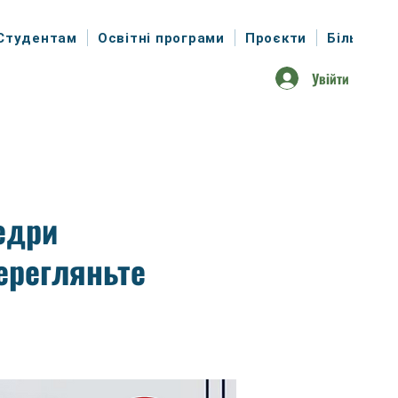
Студентам
Освітні програми
Проєкти
Більше
Увійти
едри
ерегляньте