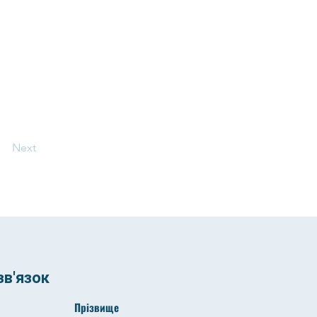
Next
в'язок
Прізвище