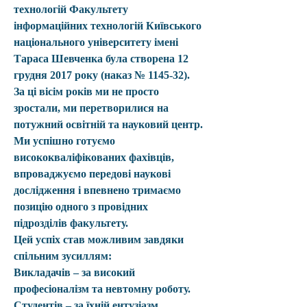
технологій Факультету 
інформаційних технологій Київського 
національного університету імені 
Тараса Шевченка була створена 12 
грудня 2017 року (наказ № 1145-32).
За ці вісім років ми не просто 
зростали, ми перетворилися на 
потужний освітній та науковий центр. 
Ми успішно готуємо 
висококваліфікованих фахівців, 
впроваджуємо передові наукові 
дослідження і впевнено тримаємо 
позицію одного з провідних 
підрозділів факультету.
Цей успіх став можливим завдяки 
спільним зусиллям:
Викладачів – за високий 
професіоналізм та невтомну роботу.
Студентів – за їхній ентузіазм, 