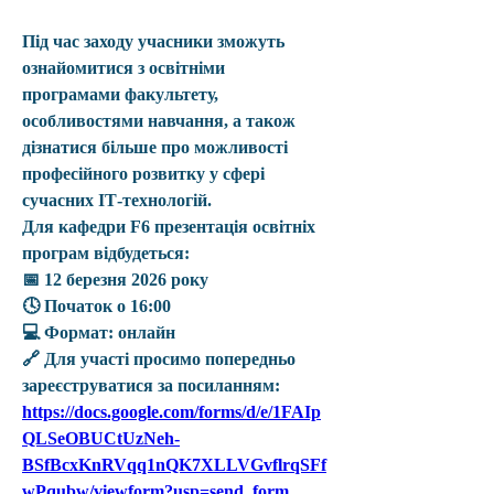
Під час заходу учасники зможуть 
ознайомитися з освітніми 
програмами факультету, 
особливостями навчання, а також 
дізнатися більше про можливості 
професійного розвитку у сфері 
сучасних ІТ-технологій.
Для кафедри 
F6
 презентація освітніх 
програм відбудеться:
📅 
12 березня 2026 року
🕓 
Початок о 16:00
💻 
Формат: онлайн
🔗 
Для участі просимо попередньо 
зареєструватися за посиланням: 
https://docs.google.com/forms/d/e/1FAIp
QLSeOBUCtUzNeh-
BSfBcxKnRVqq1nQK7XLLVGvflrqSFf
wPqubw/viewform?usp=send_form