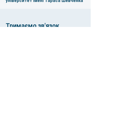
університет імені Тараса Шевченка
Тримаємо зв'язок
Ім'я
Прізвище
Email
Телефон