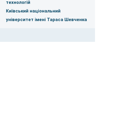
технологій
Київський національний
університет імені Тараса Шевченка
Тримаємо зв'язок
Ім'я
Прізвище
Email