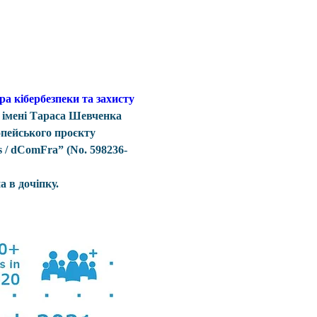
а кібербезпеки та захисту 
 імені Тараса Шевченка 
опейського проєкту 
s / dComFra” (No. 598236-
а в дочіпку.