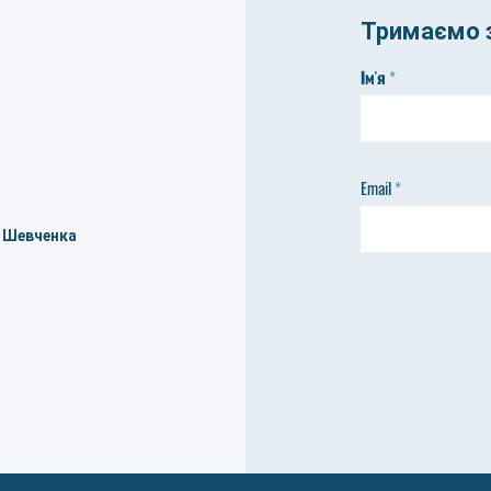
Тримаємо з
Ім'я
Email
а Шевченка