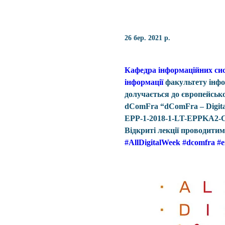
26 бер. 2021 р.
Кафедра інформаційних си
інформації
 факультету інф
долучається до європейськ
dComFra “dComFra – Digital 
EPP-1-2018-1-LT-EPPKA2-
Відкриті лекції проводитиму
#AllDigitalWeek
#dcomfra
#e