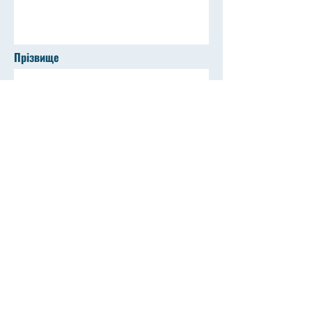
Прізвище
Email
Телефон
Відправити