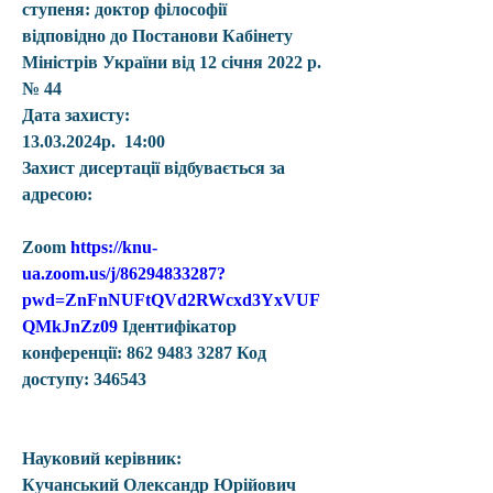
ступеня: 
доктор філософії
відповідно до Постанови Кабінету 
Міністрів України від 12 січня 2022 р. 
№ 44
Дата захисту:
13.03.2024р.  14:00
Захист дисертації відбувається за 
адресою:
Zoom 
https://knu-
ua.zoom.us/j/86294833287?
pwd=ZnFnNUFtQVd2RWcxd3YxVUF
QMkJnZz09
 Ідентифікатор 
конференції: 862 9483 3287 Код 
доступу: 346543
Науковий керівник:
Кучанський Олександр Юрійович