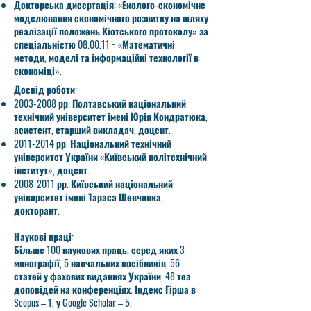
Докторська дисертація: «Еколого-економічне
моделювання економічного розвитку на шляху
реалізації положень Кіотського протоколу» за
спеціальністю 08.00.11 − «Математичні
методи, моделі та інформаційні технології в
економіці».
Досвід роботи:
2003-2008
рр. Полтавський національний
технічний університет імені Юрія Кондратюка,
асистент, старший викладач, доцент.
2011-2014
рр. Національний технічний
університет України «Київський політехнічний
інститут», доцент.
2008-2011
рр. Київський національний
університет імені Тараса Шевченка,
докторант.
Наукові праці:
Більше 100 наукових праць, серед яких 3
монографії, 5 навчальних посібників, 56
статей у фахових виданнях України, 48 тез
доповідей на конференціях. Індекс Гірша в
Scopus – 1, у Google Scholar – 5.